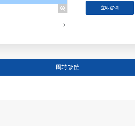
立即咨询
+
周转箩筐