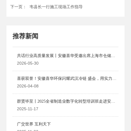
下一页：
韦县长一行施工现场工作指导
推荐新闻
共话行业高质量发展丨安徽喜华受邀出席上海市仓储与
配送行业协会理事会
2026-05-30
喜获双誉！安徽喜华环保闪耀武汉冷链 盛会，用实力诠
释行业担当。
2026-04-08
群贤毕至丨2025全省制造业数字化转型培训班走进安徽
喜华
2025-11-17
广交世界 ​互利天下