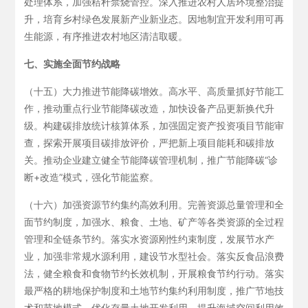
处理体系，加强秸秆禁烧管控。深入推进农村人居环境整治提
升，培育乡村绿色发展新产业新业态。因地制宜开发利用可再
生能源，有序推进农村地区清洁取暖。
七、实施全面节约战略
（十五）大力推进节能降碳增效。高水平、高质量抓好节能工
作，推动重点行业节能降碳改造，加快设备产品更新换代升
级。构建碳排放统计核算体系，加强固定资产投资项目节能审
查，探索开展项目碳排放评价，严把新上项目能耗和碳排放
关。推动企业建立健全节能降碳管理机制，推广节能降碳“诊
断+改造”模式，强化节能监察。
（十六）加强资源节约集约高效利用。完善资源总量管理和全
面节约制度，加强水、粮食、土地、矿产等各类资源的全过程
管理和全链条节约。落实水资源刚性约束制度，发展节水产
业，加强非常规水源利用，建设节水型社会。落实反食品浪费
法，健全粮食和食物节约长效机制，开展粮食节约行动。落实
最严格的耕地保护制度和土地节约集约利用制度，推广节地技
术和节地模式，优化存量土地开发利用，提升海域空间利用效