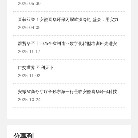
配送行业协会理事会
2026-05-30
喜获双誉！安徽喜华环保闪耀武汉冷链 盛会，用实力诠
释行业担当。
2026-04-08
群贤毕至丨2025全省制造业数字化转型培训班走进安徽
喜华
2025-11-17
广交世界 ​互利天下
2025-11-02
安徽省商务厅厅长孙东海一行莅临安徽喜华环保科技有
限公司调研指导
2025-10-24
分享到