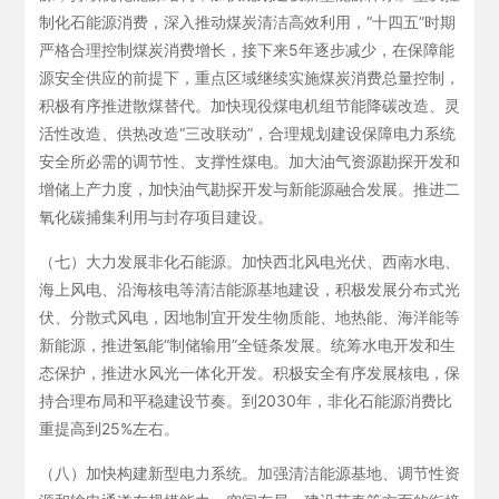
制化石能源消费，深入推动煤炭清洁高效利用，“十四五”时期
严格合理控制煤炭消费增长，接下来5年逐步减少，在保障能
源安全供应的前提下，重点区域继续实施煤炭消费总量控制，
积极有序推进散煤替代。加快现役煤电机组节能降碳改造、灵
活性改造、供热改造“三改联动”，合理规划建设保障电力系统
安全所必需的调节性、支撑性煤电。加大油气资源勘探开发和
增储上产力度，加快油气勘探开发与新能源融合发展。推进二
氧化碳捕集利用与封存项目建设。
（七）大力发展非化石能源。加快西北风电光伏、西南水电、
海上风电、沿海核电等清洁能源基地建设，积极发展分布式光
伏、分散式风电，因地制宜开发生物质能、地热能、海洋能等
新能源，推进氢能“制储输用”全链条发展。统筹水电开发和生
态保护，推进水风光一体化开发。积极安全有序发展核电，保
持合理布局和平稳建设节奏。到2030年，非化石能源消费比
重提高到25%左右。
（八）加快构建新型电力系统。加强清洁能源基地、调节性资