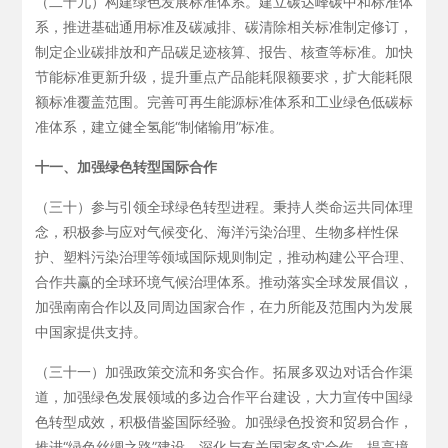
（二十九）构建绿色发展标准体系。建立碳达峰碳中和标准体
系，推进基础通用标准及碳减排、碳清除相关标准制定修订，
制定企业碳排放和产品碳足迹核算、报告、核查等标准。加快
节能标准更新升级，提升重点产品能耗限额要求，扩大能耗限
额标准覆盖范围。完善可再生能源标准体系和工业绿色低碳标
准体系，建立健全氢能“制储输用”标准。
十一、加强绿色转型国际合作
（三十）参与引领全球绿色转型进程。秉持人类命运共同体理
念，积极参与应对气候变化、海洋污染治理、生物多样性保
护、塑料污染治理等领域国际规则制定，推动构建公平合理、
合作共赢的全球环境气候治理体系。推动落实全球发展倡议，
加强南南合作以及同周边国家合作，在力所能及范围内为发展
中国家提供支持。
（三十一）加强政策交流和务实合作。拓展多双边对话合作渠
道，加强绿色发展领域的多边合作平台建设，大力宣传中国绿
色转型成效，积极借鉴国际经验。加强绿色投资和贸易合作，
推进“绿色丝绸之路”建设，深化与有关国家务实合作，提高境