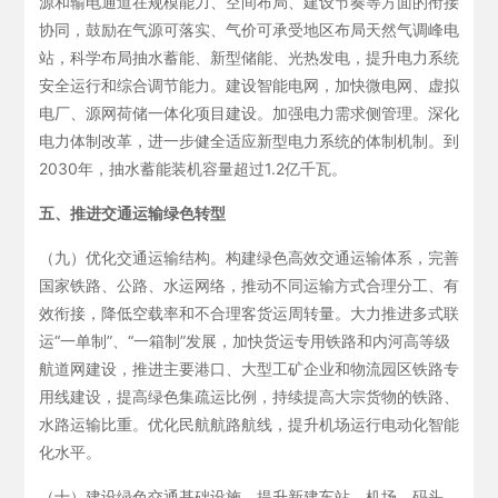
源和输电通道在规模能力、空间布局、建设节奏等方面的衔接
协同，鼓励在气源可落实、气价可承受地区布局天然气调峰电
站，科学布局抽水蓄能、新型储能、光热发电，提升电力系统
安全运行和综合调节能力。建设智能电网，加快微电网、虚拟
电厂、源网荷储一体化项目建设。加强电力需求侧管理。深化
电力体制改革，进一步健全适应新型电力系统的体制机制。到
2030年，抽水蓄能装机容量超过1.2亿千瓦。
五、推进交通运输绿色转型
（九）优化交通运输结构。构建绿色高效交通运输体系，完善
国家铁路、公路、水运网络，推动不同运输方式合理分工、有
效衔接，降低空载率和不合理客货运周转量。大力推进多式联
运“一单制”、“一箱制”发展，加快货运专用铁路和内河高等级
航道网建设，推进主要港口、大型工矿企业和物流园区铁路专
用线建设，提高绿色集疏运比例，持续提高大宗货物的铁路、
水路运输比重。优化民航航路航线，提升机场运行电动化智能
化水平。
（十）建设绿色交通基础设施。提升新建车站、机场、码头、